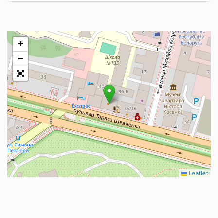
+
−
Leaflet