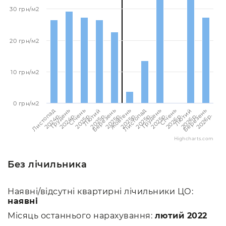
30 грн/м2
20 грн/м2
10 грн/м2
0 грн/м2
Березень
Березень
Лютий
Лютий
Січень
Січень
Грудень
Грудень
Листопад
Листопад
Жовтень
2026p.
2025p.
2026p.
2025p.
2026p.
2025p.
2025p.
2024p.
2025p.
2024p.
2025p.
Highcharts.com
Без лічильника
Наявні/відсутні квартирні лічильники ЦО:
наявні
Місяць останнього нарахування:
лютий 2022