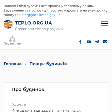
Шановні відвідувачі! Сайт працює у тестовому режимі.
Зауваження та пропозиції просимо надсилати на електронну
пошту
teplo.org@kte.kmda.gov.ua
.
TEPLO.ORG.UA
Споживай тепло розумно
Порівняння
Головна
Пошук будинків
бульвар Шевченк
Про будинок
Адреса
бульвар Шевченка Тараса, 36-А