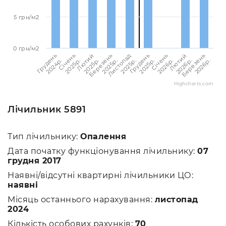
5 грн/м2
0 грн/м2
Березень
Березень
Лютий
Лютий
Січень
Січень
Грудень
Грудень
Листопад
2026p.
2025p.
2026p.
2025p.
2026p.
2025p.
2025p.
2024p.
2025p.
Highcharts.com
Лічильник 5891
Тип лічильнику:
Опалення
Дата початку функціонування лічильнику:
07
грудня 2017
Наявні/відсутні квартирні лічильники ЦО:
наявні
Місяць останнього нарахування:
листопад
2024
Кількість особових рахунків:
70