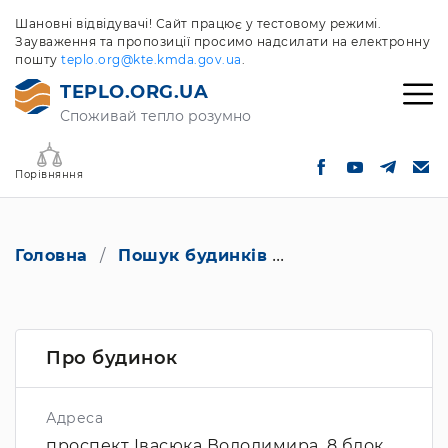
Шановні відвідувачі! Сайт працює у тестовому режимі.
Зауваження та пропозиції просимо надсилати на електронну
пошту
teplo.org@kte.kmda.gov.ua
.
TEPLO.ORG.UA
Споживай тепло розумно
Порівняння
Головна
Пошук будинків
проспект Івасюк
Про будинок
Адреса
проспект Івасюка Володимира, 8 блок