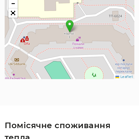
−
Leaflet
Помісячне споживання
тепла