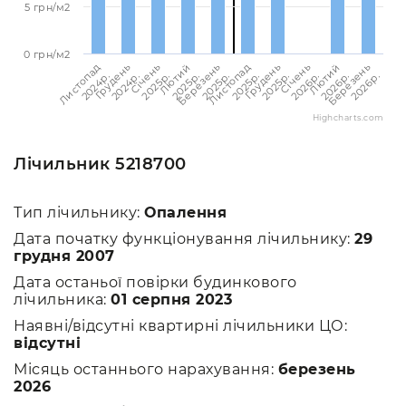
5 грн/м2
0 грн/м2
Листопад
Листопад
Лютий
Лютий
Грудень
Грудень
Березень
Березень
Січень
Січень
2024p.
2025p.
2025p.
2026p.
2024p.
2025p.
2025p.
2026p.
2025p.
2026p.
Highcharts.com
Лічильник 5218700
Тип лічильнику:
Опалення
Дата початку функціонування лічильнику:
29
грудня 2007
Дата останьої повірки будинкового
лічильника:
01 серпня 2023
Наявні/відсутні квартирні лічильники ЦО:
відсутні
Місяць останнього нарахування:
березень
2026