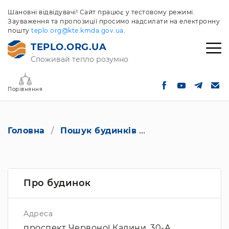
Шановні відвідувачі! Сайт працює у тестовому режимі.
Зауваження та пропозиції просимо надсилати на електронну
пошту
teplo.org@kte.kmda.gov.ua
.
TEPLO.ORG.UA
Споживай тепло розумно
Порівняння
Головна
Пошук будинків
проспект Червон
Про будинок
Адреса
проспект Червоної Калини, 30-А