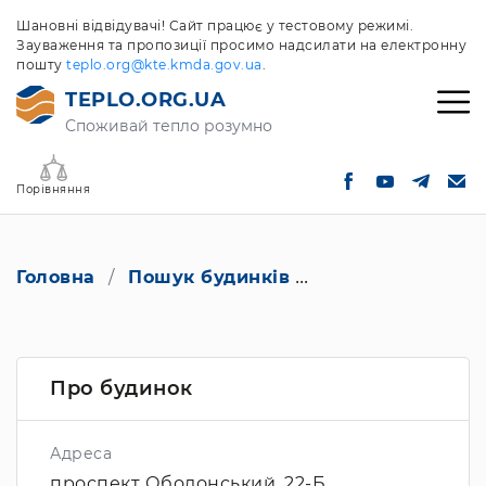
Шановні відвідувачі! Сайт працює у тестовому режимі.
Зауваження та пропозиції просимо надсилати на електронну
пошту
teplo.org@kte.kmda.gov.ua
.
TEPLO.ORG.UA
Споживай тепло розумно
Порівняння
Головна
Пошук будинків
проспект Оболон
Про будинок
Адреса
проспект Оболонський, 22-Б