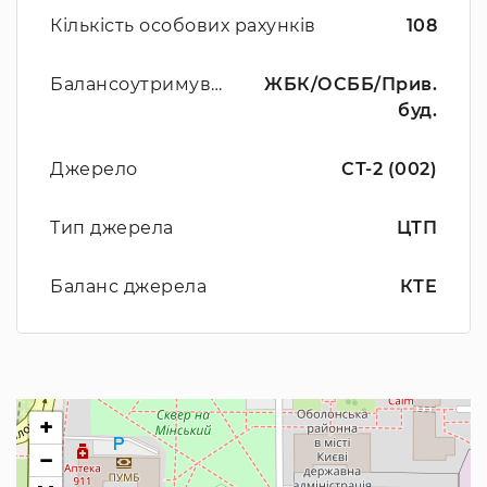
Кількість особових рахунків
108
Балансоутримувач
ЖБК/ОСББ/Прив.
буд.
Джерело
СТ-2 (002)
Тип джерела
ЦТП
Баланс джерела
КТЕ
+
−