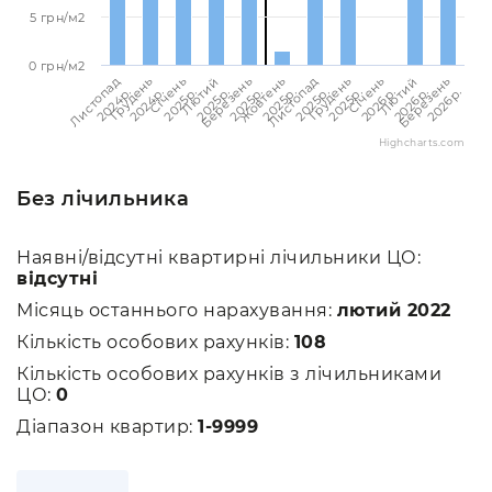
5 грн/м2
0 грн/м2
Березень
Березень
Лютий
Лютий
Січень
Січень
Грудень
Грудень
Листопад
Листопад
Жовтень
2026p.
2025p.
2026p.
2025p.
2026p.
2025p.
2025p.
2024p.
2025p.
2024p.
2025p.
Highcharts.com
Без лічильника
Наявні/відсутні квартирні лічильники ЦО:
відсутні
Місяць останнього нарахування:
лютий 2022
Кількість особових рахунків:
108
Кількість особових рахунків з лічильниками
ЦО:
0
Діапазон квартир:
1-9999