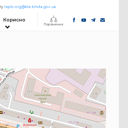
шту
teplo.org@kte.kmda.gov.ua
.
Корисно
Порівняння