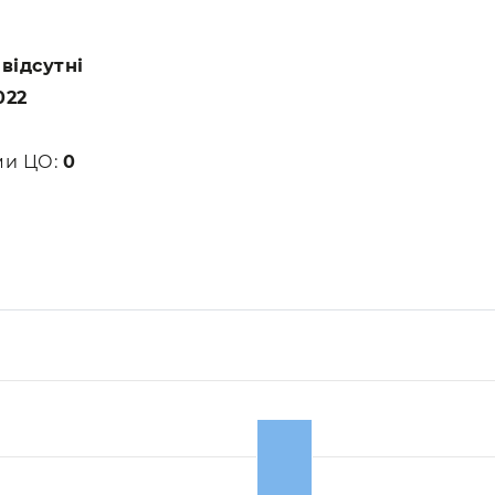
:
відсутні
022
ами ЦО:
0