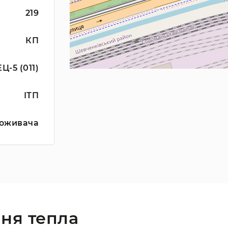
219
КП
Ц-5 (011)
ІТП
оживача
ня тепла