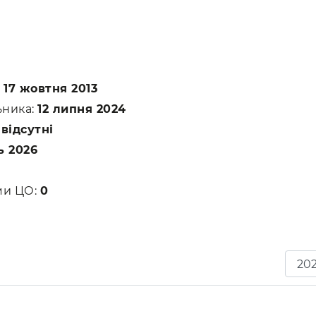
:
17 жовтня 2013
ьника:
12 липня 2024
:
відсутні
ь 2026
ами ЦО:
0