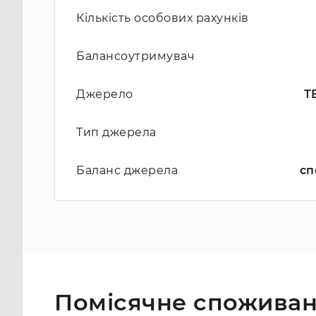
Кількість особових рахунків
Балансоутримувач
Джерело
ТЕ
Тип джерела
Баланс джерела
сп
Помісячне споживан