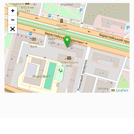
+
−
Leaflet