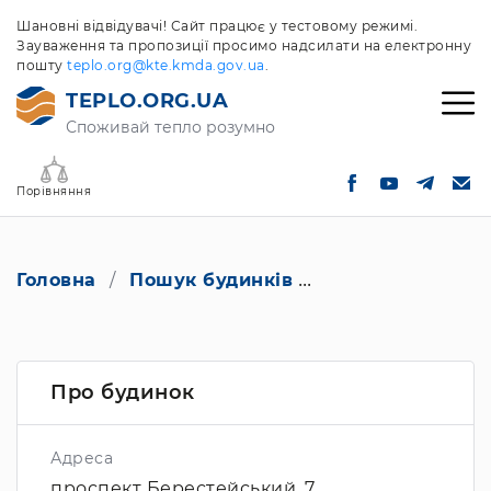
Шановні відвідувачі! Сайт працює у тестовому режимі.
Зауваження та пропозиції просимо надсилати на електронну
пошту
teplo.org@kte.kmda.gov.ua
.
TEPLO.ORG.UA
Споживай тепло розумно
Порівняння
Головна
Пошук будинків
проспект Берест
Про будинок
Адреса
проспект Берестейський, 7