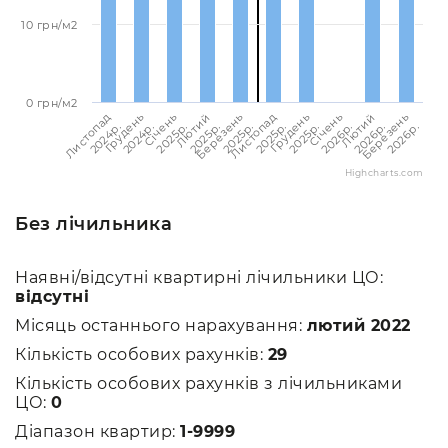
10 грн/м2
0 грн/м2
Листопад
Листопад
Лютий
Лютий
Грудень
Грудень
Березень
Березень
Січень
Січень
2024p.
2025p.
2025p.
2026p.
2024p.
2025p.
2025p.
2026p.
2025p.
2026p.
Highcharts.com
Без лічильника
Наявні/відсутні квартирні лічильники ЦО:
відсутні
Місяць останнього нарахування:
лютий 2022
Кількість особових рахунків:
29
Кількість особових рахунків з лічильниками
ЦО:
0
Діапазон квартир:
1-9999