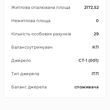
Житлова опалювана площа
2172.52
Нежитлова площа
0
Кількість особових рахунків
29
Балансоутримувач
КП
Джерело
СТ-1 (001)
Тип джерела
ІТП
Баланс джерела
споживача