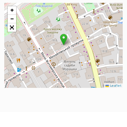
+
−
Leaflet