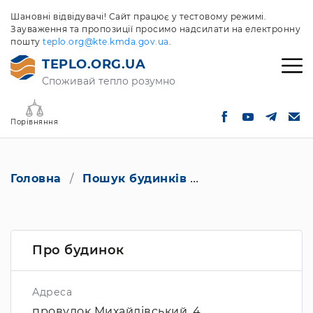
Шановні відвідувачі! Сайт працює у тестовому режимі.
Зауваження та пропозиції просимо надсилати на електронну
пошту
teplo.org@kte.kmda.gov.ua
.
TEPLO.ORG.UA
Споживай тепло розумно
Порівняння
Головна
Пошук будинків
провулок Михайл
Про будинок
Адреса
провулок Михайлівський, 4