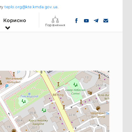
шту
teplo.org@kte.kmda.gov.ua
.
Корисно
Порівняння