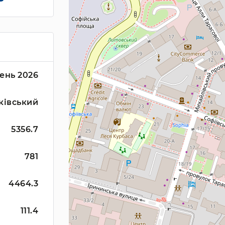
ень 2026
ківський
5356.7
781
4464.3
111.4