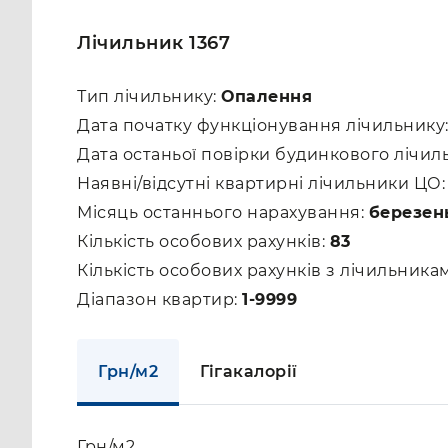
Лічильник 1367
Тип лічильнику:
Опалення
Дата початку функціонування лічильнику
Дата останьої повірки будинкового лічил
Наявні/відсутні квартирні лічильники ЦО
Місяць останнього нарахування:
березен
Кількість особових рахунків:
83
Кількість особових рахунків з лічильник
Діапазон квартир:
1-9999
Грн/м2
Гігакалорії
Грн/м2