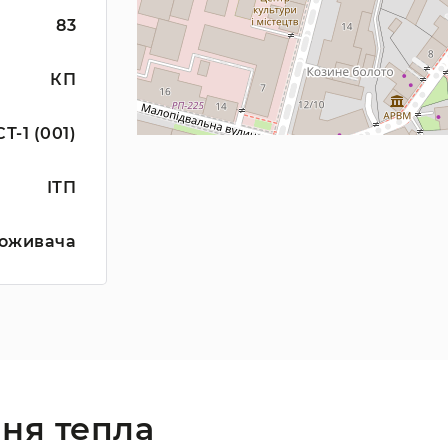
83
КП
СТ-1 (001)
ІТП
оживача
ня тепла