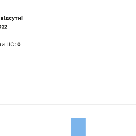
:
відсутні
022
ами ЦО:
0