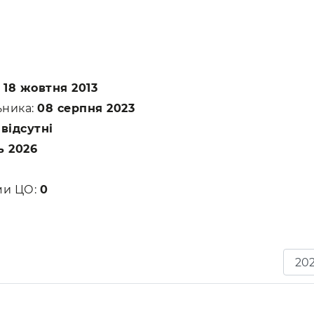
:
18 жовтня 2013
ьника:
08 серпня 2023
:
відсутні
ь 2026
ами ЦО:
0