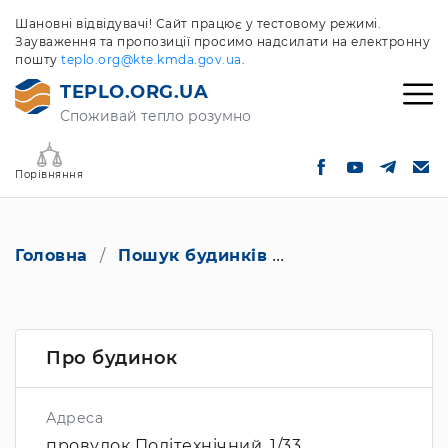
Шановні відвідувачі! Сайт працює у тестовому режимі.
Зауваження та пропозиції просимо надсилати на електронну
пошту
teplo.org@kte.kmda.gov.ua
.
TEPLO.ORG.UA
Споживай тепло розумно
Порівняння
Головна
Пошук будинків
провулок Політех
Про будинок
Адреса
провулок Політехнічний, 1/33