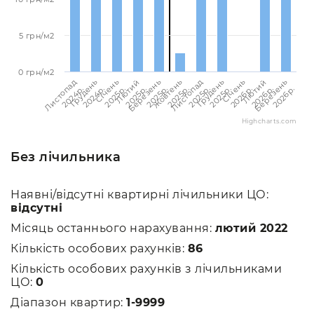
5 грн/м2
0 грн/м2
Березень
Березень
Лютий
Лютий
Січень
Січень
Грудень
Грудень
Листопад
Листопад
Жовтень
2026p.
2025p.
2026p.
2025p.
2026p.
2025p.
2025p.
2024p.
2025p.
2024p.
2025p.
Highcharts.com
Без лічильника
Наявні/відсутні квартирні лічильники ЦО:
відсутні
Місяць останнього нарахування:
лютий 2022
Кількість особових рахунків:
86
Кількість особових рахунків з лічильниками
ЦО:
0
Діапазон квартир:
1-9999