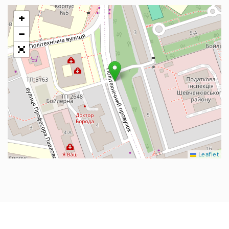
+
−
Leaflet