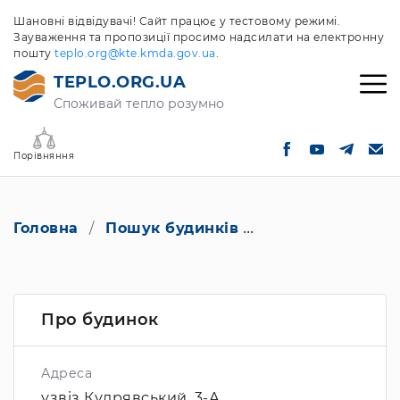
Шановні відвідувачі! Сайт працює у тестовому режимі.
Зауваження та пропозиції просимо надсилати на електронну
пошту
teplo.org@kte.kmda.gov.ua
.
TEPLO.ORG.UA
Споживай тепло розумно
Порівняння
Головна
Пошук будинків
узвіз Кудрявськи
Про будинок
Адреса
узвіз Кудрявський, 3-А