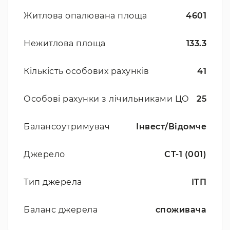
Житлова опалювана площа
4601
Нежитлова площа
133.3
Кількість особових рахунків
41
Особові рахунки з лічильниками ЦО
25
Балансоутримувач
Інвест/Відомче
Джерело
СТ-1 (001)
Тип джерела
ІТП
Баланс джерела
споживача