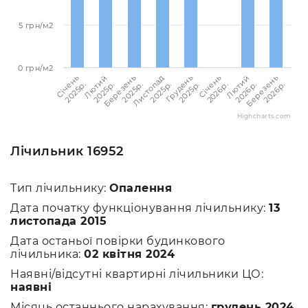
5 грн/м2
0 грн/м2
Січень
Лютий
Березень
Листопад
Грудень
Січень
Лютий
Березень
2025p.
2025p.
2025p.
2025p.
2025p.
2026p.
2026p.
2026p.
Highcharts.com
Лічильник 16952
Тип лічильнику:
Опалення
Дата початку функціонування лічильнику:
13
листопада 2015
Дата останьої повірки будинкового
лічильника:
02 квітня 2024
Наявні/відсутні квартирні лічильники ЦО:
наявні
Місяць останнього нарахування:
грудень 2024