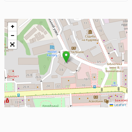
+
−
Leaflet