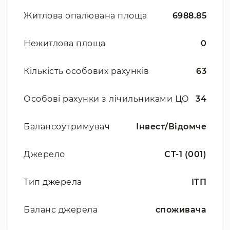
Житлова опалювана площа
6988.85
Нежитлова площа
0
Кількість особових рахунків
63
Особові рахунки з лічильниками ЦО
34
Балансоутримувач
Інвест/Відомче
Джерело
СТ-1 (001)
Тип джерела
ІТП
Баланс джерела
споживача