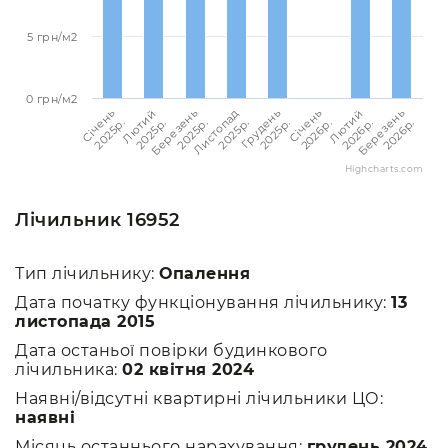
5 грн/м2
0 грн/м2
Січень
Лютий
Березень
Листопад
Грудень
Січень
Лютий
Березень
2025p.
2025p.
2025p.
2025p.
2025p.
2026p.
2026p.
2026p.
Highcharts.com
Лічильник 16952
Тип лічильнику:
Опалення
Дата початку функціонування лічильнику:
13
листопада 2015
Дата останьої повірки будинкового
лічильника:
02 квітня 2024
Наявні/відсутні квартирні лічильники ЦО:
наявні
Місяць останнього нарахування:
грудень 2024