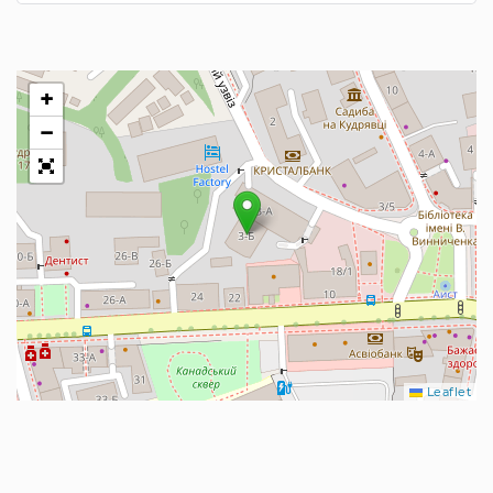
+
−
Leaflet