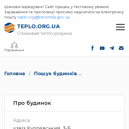
Шановні відвідувачі! Сайт працює у тестовому режимі.
Зауваження та пропозиції просимо надсилати на електронну
пошту
teplo.org@kte.kmda.gov.ua
.
TEPLO.ORG.UA
Споживай тепло розумно
Порівняння
Головна
Пошук будинків
узвіз Кудрявськи
Про будинок
Адреса
узвіз Кудрявський, 3-Б