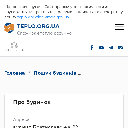
Шановні відвідувачі! Сайт працює у тестовому режимі.
Зауваження та пропозиції просимо надсилати на електронну
пошту
teplo.org@kte.kmda.gov.ua
.
TEPLO.ORG.UA
Споживай тепло розумно
Порівняння
Головна
Пошук будинків
вулиця Братислав
Про будинок
Адреса
вулиця Братиславська, 22