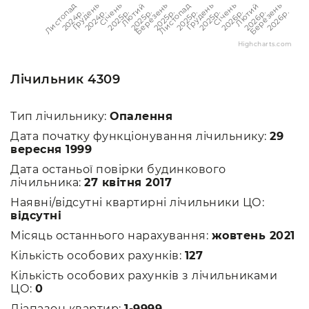
Листопад
Листопад
Лютий
Лютий
Грудень
Грудень
Березень
Березень
Січень
Січень
2024p.
2025p.
2025p.
2026p.
2024p.
2025p.
2025p.
2026p.
2025p.
2026p.
Highcharts.com
Лічильник 4309
Тип лічильнику:
Опалення
Дата початку функціонування лічильнику:
29
вересня 1999
Дата останьої повірки будинкового
лічильника:
27 квітня 2017
Наявні/відсутні квартирні лічильники ЦО:
відсутні
Місяць останнього нарахування:
жовтень 2021
Кількість особових рахунків:
127
Кількість особових рахунків з лічильниками
ЦО:
0
Діапазон квартир:
1-9999