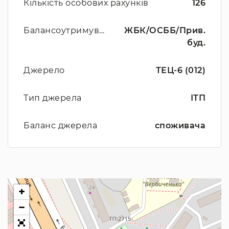
Кількість особових рахунків
126
Балансоутримувач
ЖБК/ОСББ/Прив.
буд.
Джерело
ТЕЦ-6 (012)
Тип джерела
ІТП
Баланс джерела
споживача
+
−