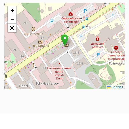
+
−
Leaflet