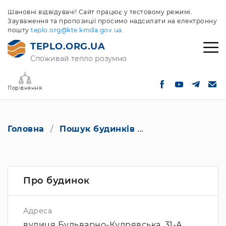
Шановні відвідувачі! Сайт працює у тестовому режимі.
Зауваження та пропозиції просимо надсилати на електронну
пошту
teplo.org@kte.kmda.gov.ua
.
TEPLO.ORG.UA
Споживай тепло розумно
Порівняння
Головна
Пошук будинків
вулиця Бульварн
Про будинок
Адреса
вулиця Бульварно-Кудрявська, 31-А