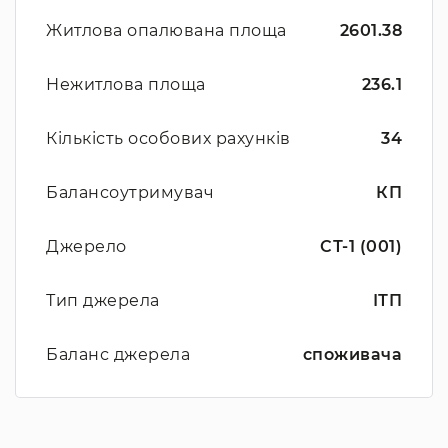
Житлова опалювана площа
2601.38
Нежитлова площа
236.1
Кількість особових рахунків
34
Балансоутримувач
КП
Джерело
СТ-1 (001)
Тип джерела
ІТП
Баланс джерела
споживача