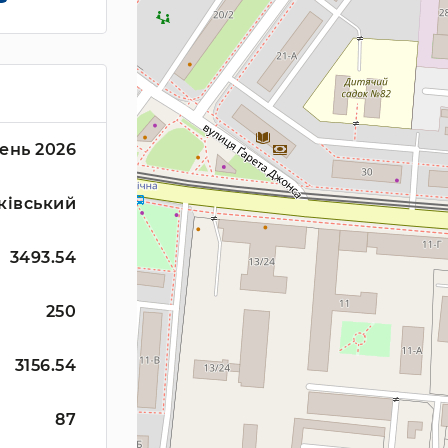
ень 2026
ківський
3493.54
250
3156.54
87