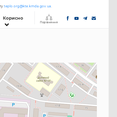
шту
teplo.org@kte.kmda.gov.ua
.
Корисно
Порівняння