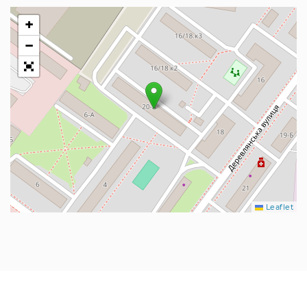
+
−
Leaflet