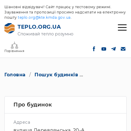
Шановні відвідувачі! Сайт працює у тестовому режимі.
Зауваження та пропозиції просимо надсилати на електронну
пошту
teplo.org@kte.kmda.gov.ua
.
TEPLO.ORG.UA
Споживай тепло розумно
Порівняння
Головна
Пошук будинків
вулиця Деревлян
Про будинок
Адреса
вулиця Деревлянська, 20-А