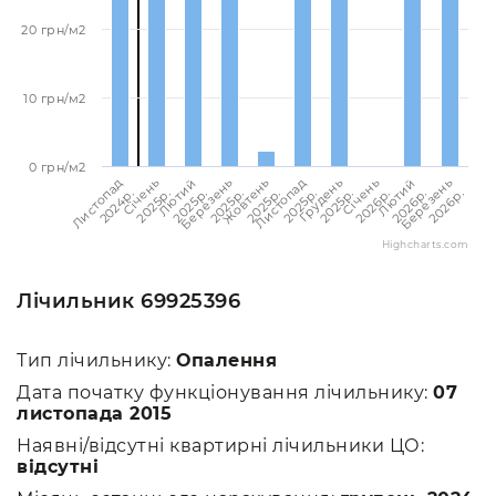
20 грн/м2
10 грн/м2
0 грн/м2
Листопад
Листопад
Березень
Лютий
Січень
Грудень
Жовтень
Березень
Лютий
Січень
2024p.
2025p.
2025p.
2026p.
2025p.
2025p.
2025p.
2026p.
2025p.
2026p.
Highcharts.com
Лічильник 69925396
Тип лічильнику:
Опалення
Дата початку функціонування лічильнику:
07
листопада 2015
Наявні/відсутні квартирні лічильники ЦО:
відсутні