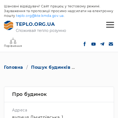
Шановні відвідувачі! Сайт працює у тестовому режимі.
Зауваження та пропозиції просимо надсилати на електронну
пошту
teplo.org@kte.kmda.gov.ua
.
TEPLO.ORG.UA
Споживай тепло розумно
Порівняння
Головна
Пошук будинків
вулиця Дмитрівсь
Про будинок
Адреса
вулиця Дмитрівська, 1