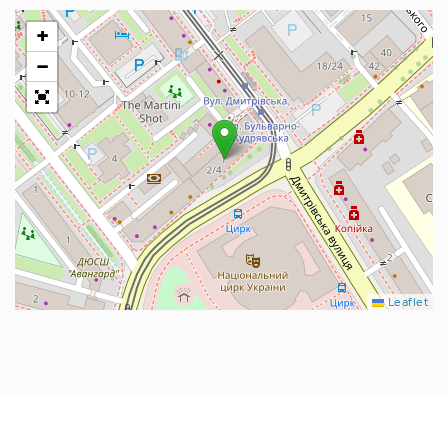
+
−
Leaflet