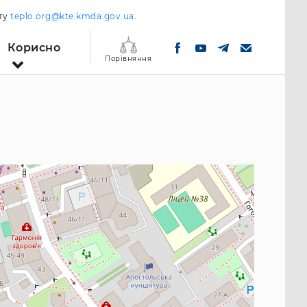
шту
teplo.org@kte.kmda.gov.ua
.
Корисно
Порівняння