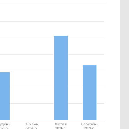
удень
Січень
Лютий
Березень
025p.
2026p.
2026p.
2026p.