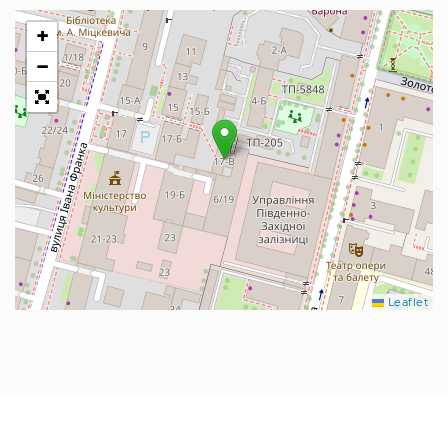
+
−
Leaflet