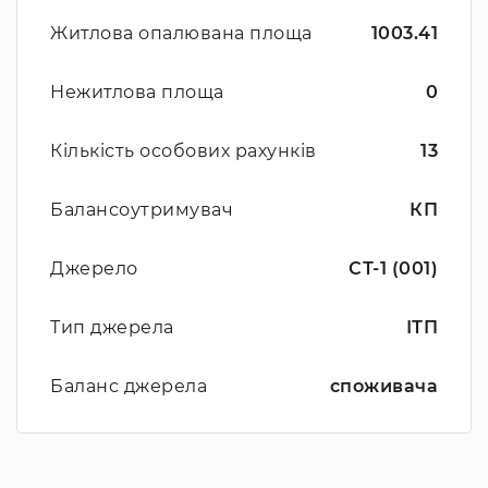
Житлова опалювана площа
1003.41
Нежитлова площа
0
Кількість особових рахунків
13
Балансоутримувач
КП
Джерело
СТ-1 (001)
Тип джерела
ІТП
Баланс джерела
споживача