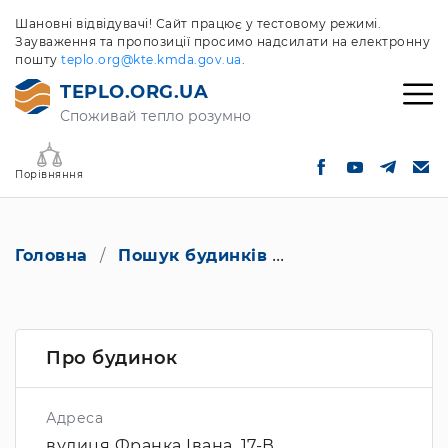
Шановні відвідувачі! Сайт працює у тестовому режимі.
Зауваження та пропозиції просимо надсилати на електронну
пошту
teplo.org@kte.kmda.gov.ua
.
TEPLO.ORG.UA
Споживай тепло розумно
Порівняння
Головна
Пошук будинків
вулиця Франка Ів
Про будинок
Адреса
вулиця Франка Івана, 17-В