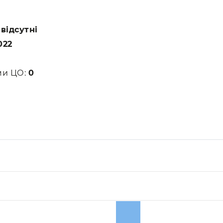
:
відсутні
022
ами ЦО:
0