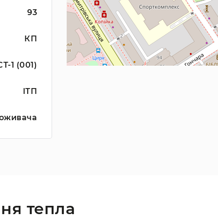
93
КП
СТ-1 (001)
ІТП
оживача
ня тепла