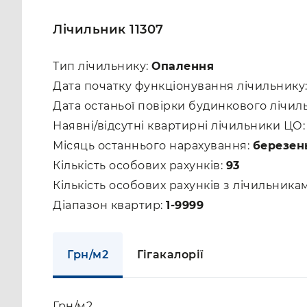
Лічильник 11307
Тип лічильнику:
Опалення
Дата початку функціонування лічильнику
Дата останьої повірки будинкового лічил
Наявні/відсутні квартирні лічильники ЦО
Місяць останнього нарахування:
березен
Кількість особових рахунків:
93
Кількість особових рахунків з лічильник
Діапазон квартир:
1-9999
Грн/м2
Гігакалорії
Грн/м2