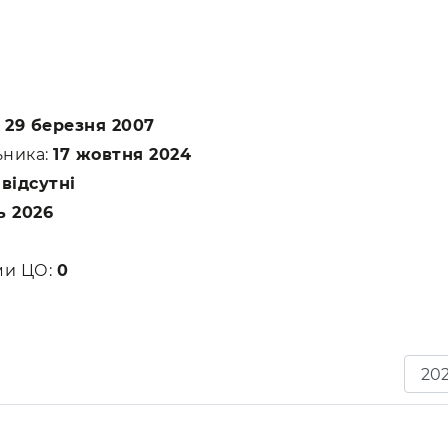
:
29 березня 2007
ьника:
17 жовтня 2024
:
відсутні
ь 2026
ами ЦО:
0