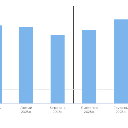
ь
Лютий
Березень
Листопад
Грудень
2025p.
2025p.
2025p.
2025p.