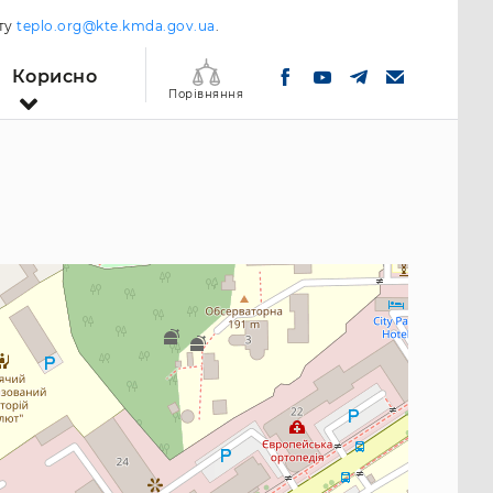
шту
teplo.org@kte.kmda.gov.ua
.
Корисно
Порівняння