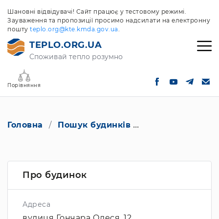
Шановні відвідувачі! Сайт працює у тестовому режимі.
Зауваження та пропозиції просимо надсилати на електронну
пошту
teplo.org@kte.kmda.gov.ua
.
TEPLO.ORG.UA
Споживай тепло розумно
Порівняння
Головна
Пошук будинків
вулиця Гончара О
Про будинок
Адреса
вулиця Гончара Олеся, 12