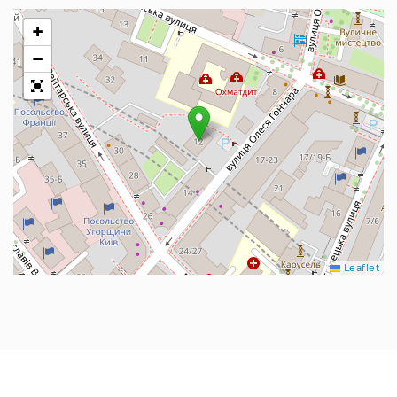
+
−
Leaflet