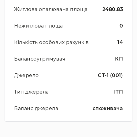
Житлова опалювана площа
2480.83
Нежитлова площа
0
Кількість особових рахунків
14
Балансоутримувач
КП
Джерело
СТ-1 (001)
Тип джерела
ІТП
Баланс джерела
споживача