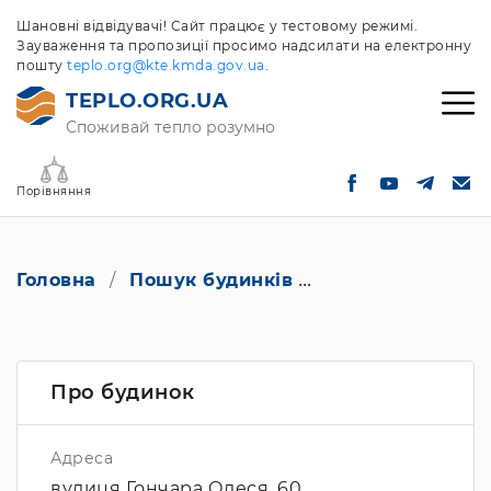
Шановні відвідувачі! Сайт працює у тестовому режимі.
Зауваження та пропозиції просимо надсилати на електронну
пошту
teplo.org@kte.kmda.gov.ua
.
TEPLO.ORG.UA
Споживай тепло розумно
Порівняння
Головна
Пошук будинків
вулиця Гончара 
Про будинок
Адреса
вулиця Гончара Олеся, 60