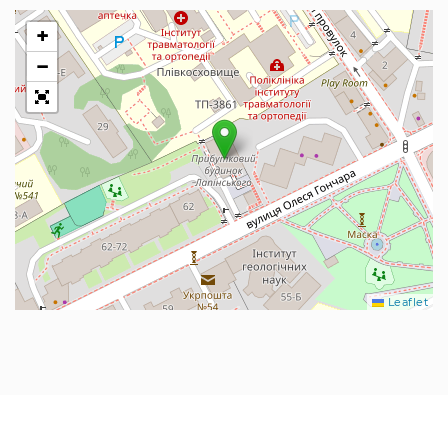
+
−
Leaflet