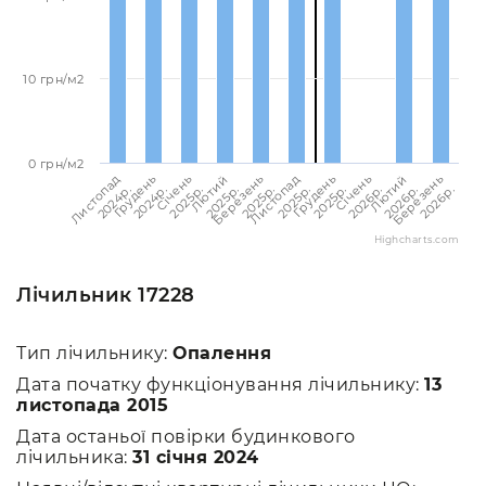
10 грн/м2
0 грн/м2
Листопад
Листопад
Лютий
Лютий
Грудень
Грудень
Березень
Березень
Січень
Січень
2024p.
2025p.
2025p.
2026p.
2024p.
2025p.
2025p.
2026p.
2025p.
2026p.
Highcharts.com
Лічильник 17228
Тип лічильнику:
Опалення
Дата початку функціонування лічильнику:
13
листопада 2015
Дата останьої повірки будинкового
лічильника:
31 січня 2024