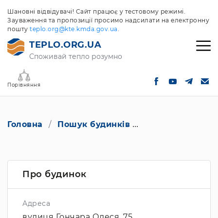
Шановні відвідувачі! Сайт працює у тестовому режимі.
Зауваження та пропозиції просимо надсилати на електронну
пошту
teplo.org@kte.kmda.gov.ua
.
TEPLO.ORG.UA
Споживай тепло розумно
Порівняння
Головна
Пошук будинків
вулиця Гончара О
Про будинок
Адреса
вулиця Гончара Олеся, 75