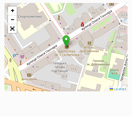
+
−
Leaflet