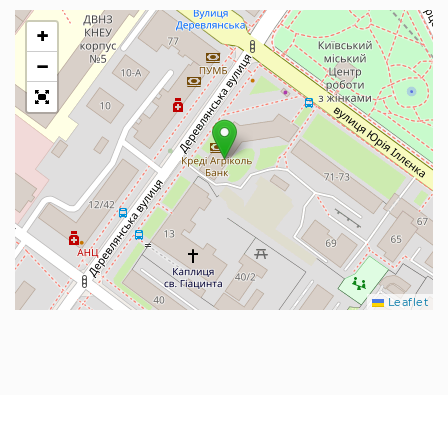
+
−
Leaflet