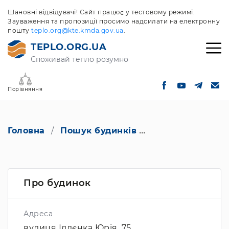
Шановні відвідувачі! Сайт працює у тестовому режимі.
Зауваження та пропозиції просимо надсилати на електронну
пошту
teplo.org@kte.kmda.gov.ua
.
TEPLO.ORG.UA
Споживай тепло розумно
Порівняння
Головна
Пошук будинків
вулиця Іллєнка Ю
Про будинок
Адреса
вулиця Іллєнка Юрія, 75