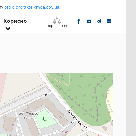
шту
teplo.org@kte.kmda.gov.ua
.
Корисно
Порівняння