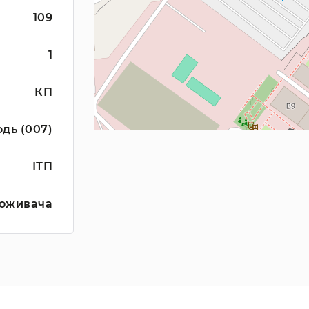
109
1
КП
дь (007)
ІТП
оживача