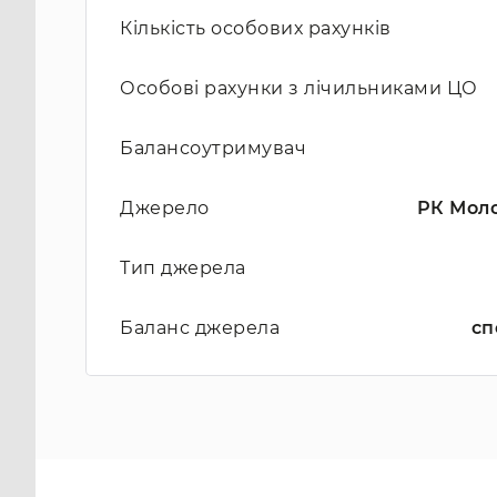
Кількість особових рахунків
Особові рахунки з лічильниками ЦО
Балансоутримувач
Джерело
РК Моло
Тип джерела
Баланс джерела
сп