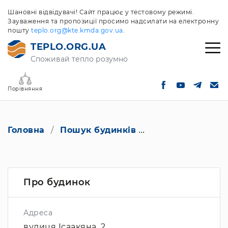
Шановні відвідувачі! Сайт працює у тестовому режимі.
Зауваження та пропозиції просимо надсилати на електронну
пошту
teplo.org@kte.kmda.gov.ua
.
TEPLO.ORG.UA
Споживай тепло розумно
Порівняння
Головна
Пошук будинків
вулиця Ісаакяна,
Про будинок
Адреса
вулиця Ісаакяна, 2