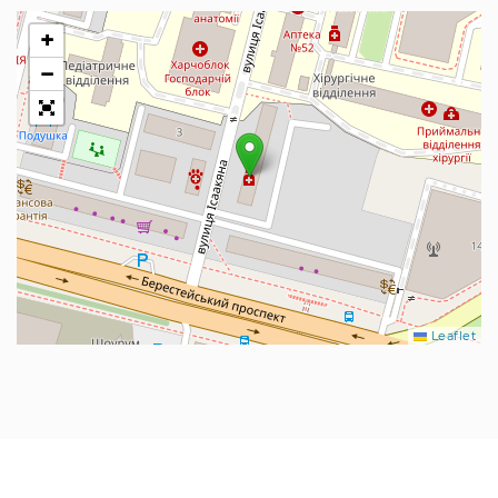
+
−
Leaflet