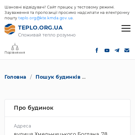
Шановні відвідувачі! Сайт працює у тестовому режимі.
Зауваження та пропозиції просимо надсилати на електронну
пошту
teplo.org@kte.kmda.gov.ua
.
TEPLO.ORG.UA
Споживай тепло розумно
Порівняння
Головна
Пошук будинків
вулиця Хмельниц
Про будинок
Адреса
вулиця Хмельницького Богдана, 78