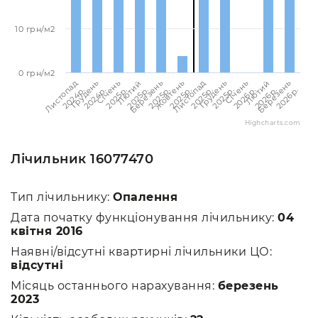
10 грн/м2
0 грн/м2
Березень
Березень
Лютий
Лютий
Січень
Січень
Грудень
Грудень
Листопад
Листопад
Жовтень
2026p.
2025p.
2026p.
2025p.
2026p.
2025p.
2025p.
2024p.
2025p.
2024p.
2025p.
Highcharts.com
Лічильник 16077470
Тип лічильнику:
Опалення
Дата початку функціонування лічильнику:
04
квітня 2016
Наявні/відсутні квартирні лічильники ЦО:
відсутні
Місяць останнього нарахування:
березень
2023