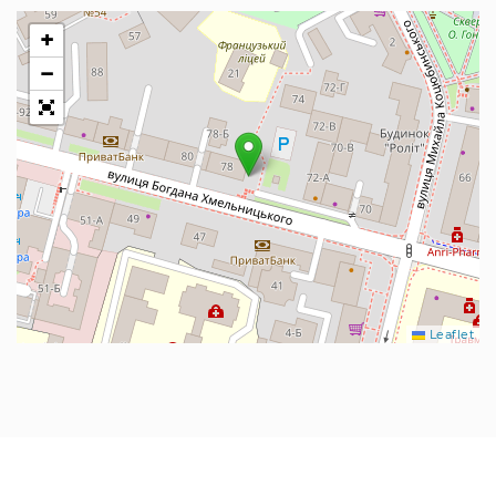
+
−
Leaflet