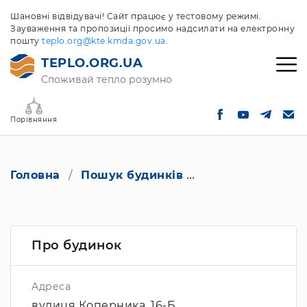
Шановні відвідувачі! Сайт працює у тестовому режимі.
Зауваження та пропозиції просимо надсилати на електронну
пошту
teplo.org@kte.kmda.gov.ua
.
TEPLO.ORG.UA
Споживай тепло розумно
Порівняння
Головна
Пошук будинків
вулиця Коперник
Про будинок
Адреса
вулиця Коперника, 16-Б