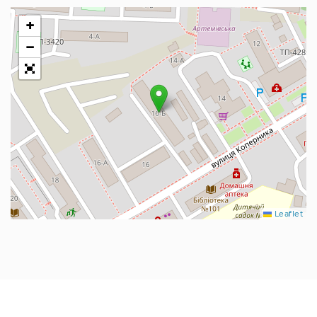
+
−
Leaflet