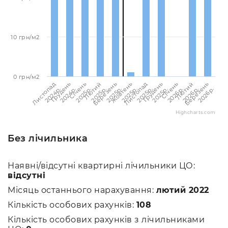
10 грн/м2
0 грн/м2
Березень
Березень
Лютий
Лютий
Січень
Січень
Грудень
Грудень
Листопад
Листопад
Жовтень
2026p.
2025p.
2026p.
2025p.
2026p.
2025p.
2025p.
2024p.
2025p.
2024p.
2025p.
Highcharts.com
Без лічильника
Наявні/відсутні квартирні лічильники ЦО:
відсутні
Місяць останнього нарахування:
лютий 2022
Кількість особових рахунків:
108
Кількість особових рахунків з лічильниками