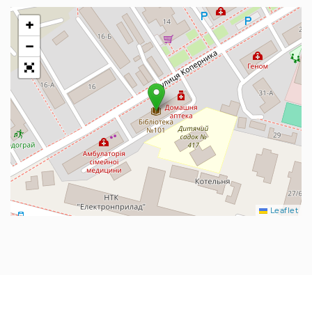
+
−
Leaflet