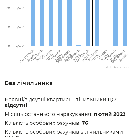
20 грн/м2
10 грн/м2
0 грн/м2
Березень
Березень
Лютий
Лютий
Січень
Січень
Грудень
Грудень
Листопад
Листопад
Жовтень
2026p.
2025p.
2026p.
2025p.
2026p.
2025p.
2025p.
2024p.
2025p.
2024p.
2025p.
Highcharts.com
Без лічильника
Наявні/відсутні квартирні лічильники ЦО:
відсутні
Місяць останнього нарахування:
лютий 2022
Кількість особових рахунків:
76
Кількість особових рахунків з лічильниками