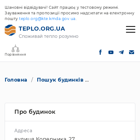
Шановні відвідувачі! Сайт працює у тестовому режимі.
Зауваження та пропозиції просимо надсилати на електронну
пошту
teplo.org@kte.kmda.gov.ua
.
TEPLO.ORG.UA
Споживай тепло розумно
Порівняння
Головна
Пошук будинків
вулиця Коперник
Про будинок
Адреса
вулиця Коперника, 27