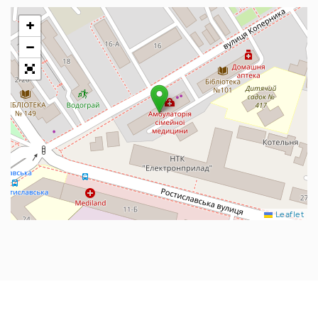
+
−
Leaflet