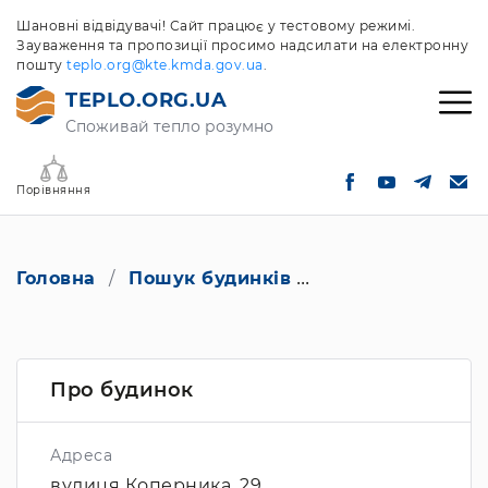
Шановні відвідувачі! Сайт працює у тестовому режимі.
Зауваження та пропозиції просимо надсилати на електронну
пошту
teplo.org@kte.kmda.gov.ua
.
TEPLO.ORG.UA
Споживай тепло розумно
Порівняння
Головна
Пошук будинків
вулиця Коперник
Про будинок
Адреса
вулиця Коперника, 29