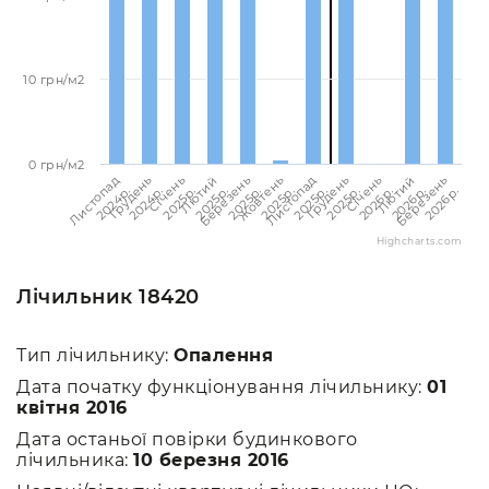
10 грн/м2
0 грн/м2
Березень
Березень
Лютий
Лютий
Січень
Січень
Грудень
Грудень
Листопад
Листопад
Жовтень
2026p.
2025p.
2026p.
2025p.
2026p.
2025p.
2025p.
2024p.
2025p.
2024p.
2025p.
Highcharts.com
Лічильник 18420
Тип лічильнику:
Опалення
Дата початку функціонування лічильнику:
01
квітня 2016
Дата останьої повірки будинкового
лічильника:
10 березня 2016