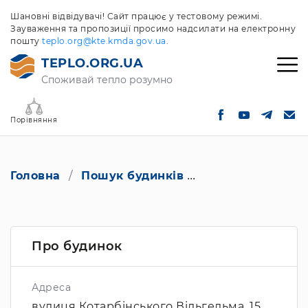
Шановні відвідувачі! Сайт працює у тестовому режимі.
Зауваження та пропозиції просимо надсилати на електронну
пошту
teplo.org@kte.kmda.gov.ua
.
TEPLO.ORG.UA
Споживай тепло розумно
Порівняння
Головна
Пошук будинків
вулиця Котарбінс
Про будинок
Адреса
вулиця Котарбінського Вільгельма, 15