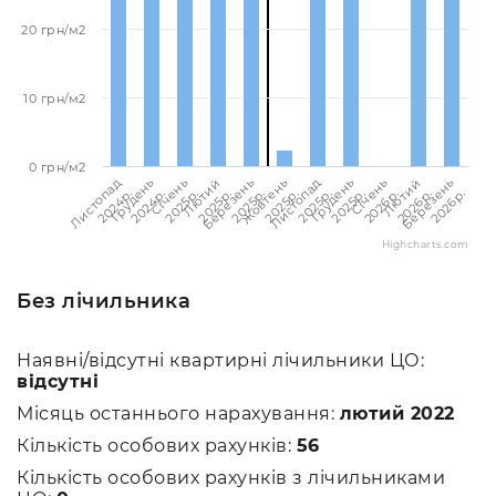
20 грн/м2
10 грн/м2
0 грн/м2
Березень
Березень
Лютий
Лютий
Січень
Січень
Грудень
Грудень
Листопад
Листопад
Жовтень
2026p.
2025p.
2026p.
2025p.
2026p.
2025p.
2025p.
2024p.
2025p.
2024p.
2025p.
Highcharts.com
Без лічильника
Наявні/відсутні квартирні лічильники ЦО:
відсутні
Місяць останнього нарахування:
лютий 2022
Кількість особових рахунків:
56
Кількість особових рахунків з лічильниками