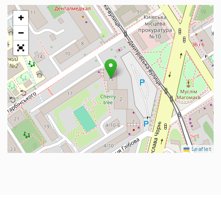
+
−
Leaflet