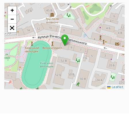
+
−
Leaflet