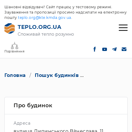
Шановні відвідувачі! Сайт працює у тестовому режимі.
Зауваження та пропозиції просимо надсилати на електронну
пошту
teplo.org@kte.kmda.gov.ua
.
TEPLO.ORG.UA
Споживай тепло розумно
Порівняння
Головна
Пошук будинків
вулиця Липинсько
Про будинок
Адреса
вулиця Липинського В`ячеслава, 11