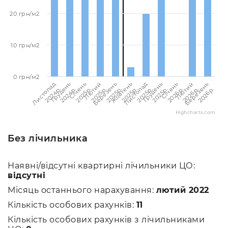
20 грн/м2
10 грн/м2
0 грн/м2
Березень
Березень
Лютий
Лютий
Січень
Січень
Грудень
Грудень
Листопад
Листопад
Жовтень
2026p.
2025p.
2026p.
2025p.
2026p.
2025p.
2025p.
2024p.
2025p.
2024p.
2025p.
Highcharts.com
Без лічильника
Наявні/відсутні квартирні лічильники ЦО:
відсутні
Місяць останнього нарахування:
лютий 2022
Кількість особових рахунків:
11
Кількість особових рахунків з лічильниками