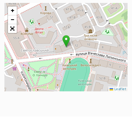
+
−
Leaflet