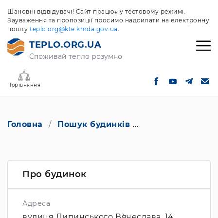
Шановні відвідувачі! Сайт працює у тестовому режимі.
Зауваження та пропозиції просимо надсилати на електронну
пошту
teplo.org@kte.kmda.gov.ua
.
TEPLO.ORG.UA
Споживай тепло розумно
Порівняння
Головна
Пошук будинків
вулиця Липинсько
Про будинок
Адреса
вулиця Липинського В`ячеслава, 14