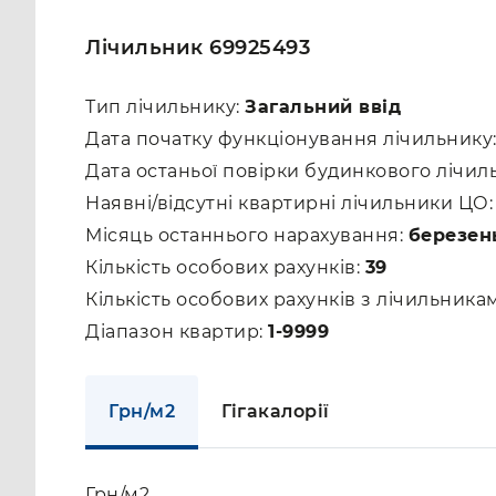
Лічильник 69925493
Тип лічильнику:
Загальний ввід
Дата початку функціонування лічильнику
Дата останьої повірки будинкового лічил
Наявні/відсутні квартирні лічильники ЦО
Місяць останнього нарахування:
березен
Кількість особових рахунків:
39
Кількість особових рахунків з лічильник
Діапазон квартир:
1-9999
Грн/м2
Гігакалорії
Грн/м2