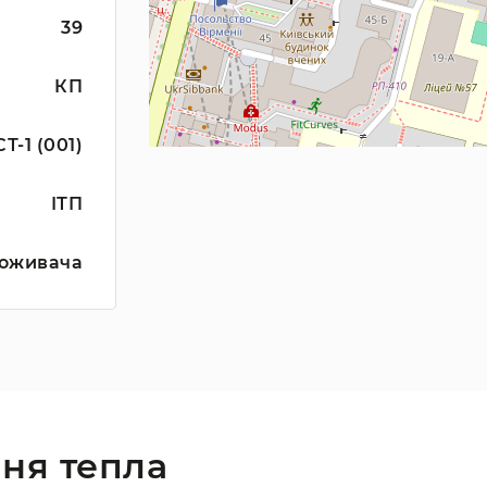
39
КП
СТ-1 (001)
ІТП
оживача
ня тепла