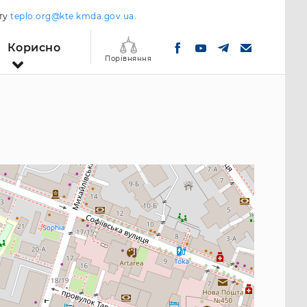
шту
teplo.org@kte.kmda.gov.ua
.
Корисно
Порівняння