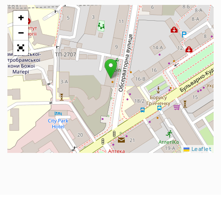
+
−
Leaflet