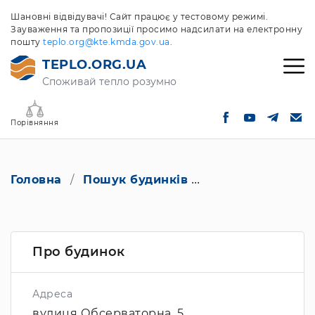
Шановні відвідувачі! Сайт працює у тестовому режимі.
Зауваження та пропозиції просимо надсилати на електронну
пошту
teplo.org@kte.kmda.gov.ua
.
TEPLO.ORG.UA
Споживай тепло розумно
Порівняння
Головна
Пошук будинків
вулиця Обсерват
Про будинок
Адреса
вулиця Обсерваторна, 5