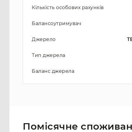
Кількість особових рахунків
Балансоутримувач
Джерело
ТЕ
Тип джерела
Баланс джерела
Помісячне споживан