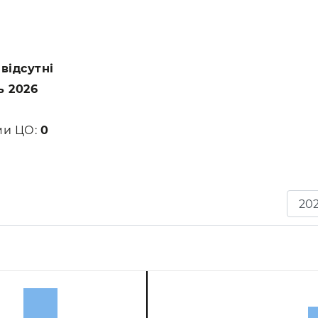
:
відсутні
ь 2026
ами ЦО:
0