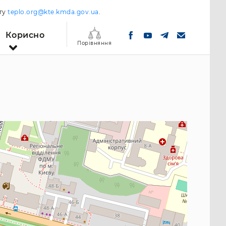
шту
teplo.org@kte.kmda.gov.ua
.
Корисно
Порівняння