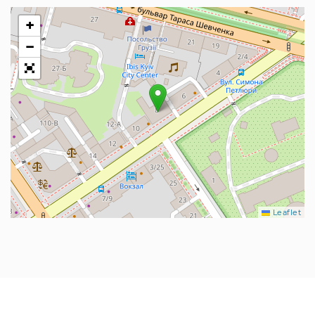
+
−
Leaflet