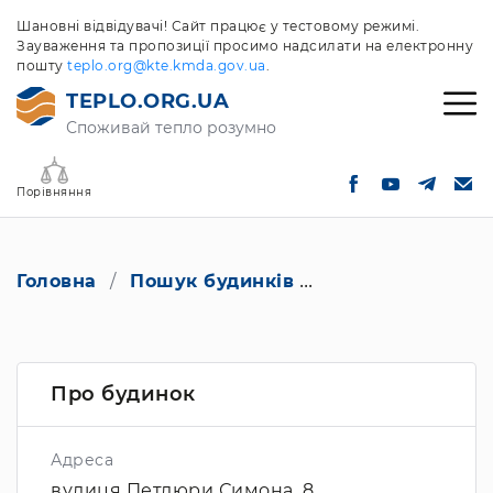
Шановні відвідувачі! Сайт працює у тестовому режимі.
Зауваження та пропозиції просимо надсилати на електронну
пошту
teplo.org@kte.kmda.gov.ua
.
TEPLO.ORG.UA
Споживай тепло розумно
Порівняння
Головна
Пошук будинків
вулиця Петлюри 
Про будинок
Адреса
вулиця Петлюри Симона, 8