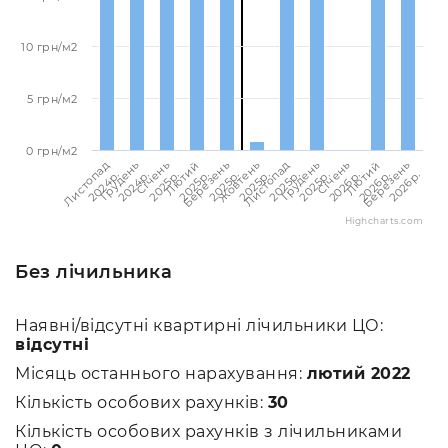
10 грн/м2
5 грн/м2
0 грн/м2
Березень
Березень
Лютий
Лютий
Січень
Січень
Грудень
Грудень
Листопад
Листопад
Жовтень
2026p.
2025p.
2026p.
2025p.
2026p.
2025p.
2025p.
2024p.
2025p.
2024p.
2025p.
Highcharts.com
Без лічильника
Наявні/відсутні квартирні лічильники ЦО:
відсутні
Місяць останнього нарахування:
лютий 2022
Кількість особових рахунків:
30
Кількість особових рахунків з лічильниками