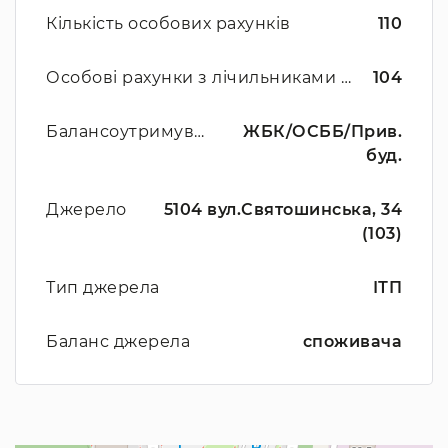
Кількість особових рахунків
110
Особові рахунки з лічильниками ЦО
104
Балансоутримувач
ЖБК/ОСББ/Прив.
буд.
Джерело
5104 вул.Святошинська, 34
(103)
Тип джерела
ІТП
Баланс джерела
споживача