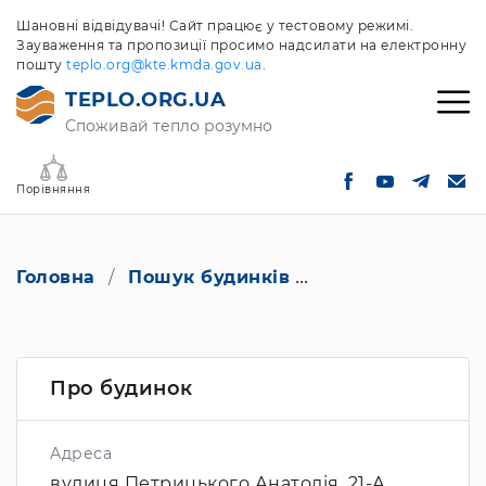
Шановні відвідувачі! Сайт працює у тестовому режимі.
Зауваження та пропозиції просимо надсилати на електронну
пошту
teplo.org@kte.kmda.gov.ua
.
TEPLO.ORG.UA
Споживай тепло розумно
Порівняння
Головна
Пошук будинків
вулиця Петрицько
Про будинок
Адреса
вулиця Петрицького Анатолія, 21-А