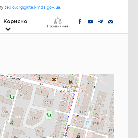
шту
teplo.org@kte.kmda.gov.ua
.
Корисно
Порівняння