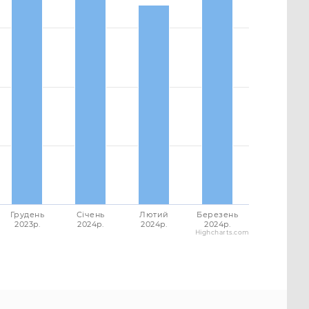
Грудень
Січень
Лютий
Березень
2023p.
2024p.
2024p.
2024p.
Highcharts.com