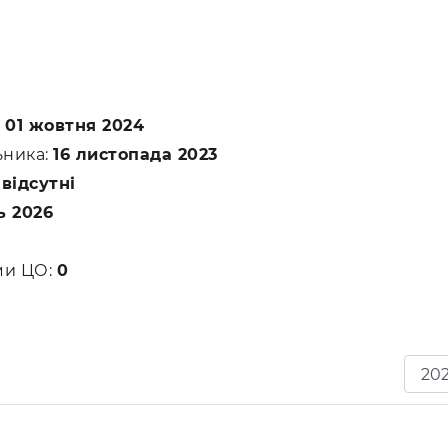
:
01 жовтня 2024
ьника:
16 листопада 2023
:
відсутні
ь 2026
ами ЦО:
0