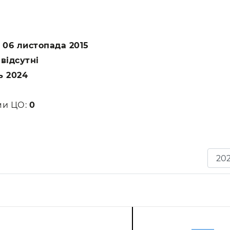
:
06 листопада 2015
:
відсутні
ь 2024
ами ЦО:
0