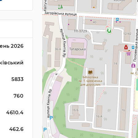
ень 2026
ківський
5833
760
4610.4
462.6