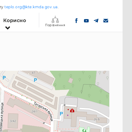
шту
teplo.org@kte.kmda.gov.ua
.
Корисно
Порівняння