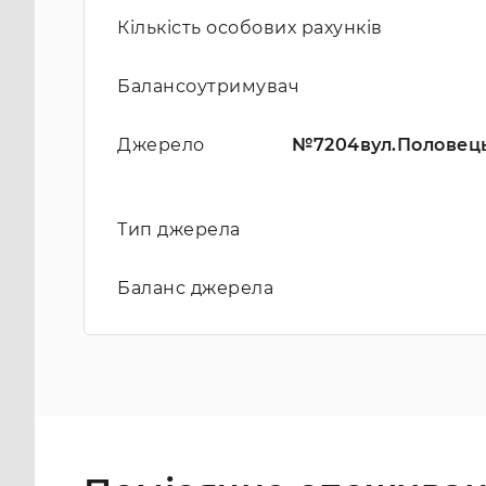
Кількість особових рахунків
Балансоутримувач
Джерело
№7204вул.Половецьк
Тип джерела
Баланс джерела