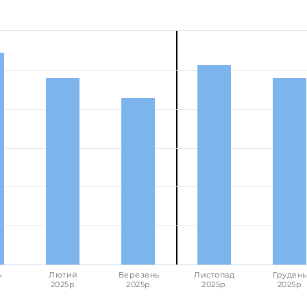
ь
Лютий
Березень
Листопад
Грудень
2025p.
2025p.
2025p.
2025p.