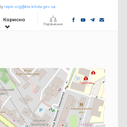
шту
teplo.org@kte.kmda.gov.ua
.
Корисно
Порівняння