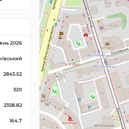
ень 2026
ківський
2843.52
320
2358.82
164.7