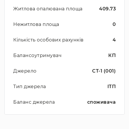
Житлова опалювана площа
409.73
Нежитлова площа
0
Кількість особових рахунків
4
Балансоутримувач
КП
Джерело
СТ-1 (001)
Тип джерела
ІТП
Баланс джерела
споживача