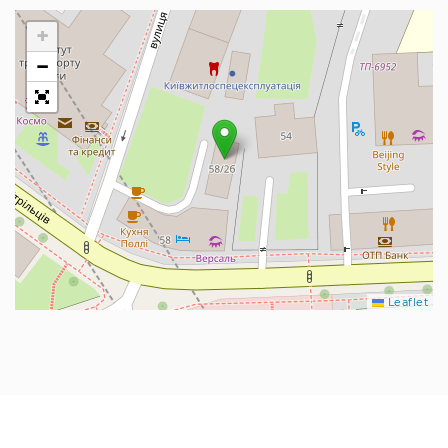
+
−
Leaflet