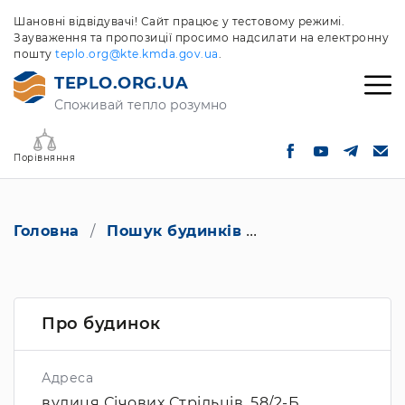
Шановні відвідувачі! Сайт працює у тестовому режимі.
Зауваження та пропозиції просимо надсилати на електронну
пошту
teplo.org@kte.kmda.gov.ua
.
TEPLO.ORG.UA
Споживай тепло розумно
Порівняння
Головна
Пошук будинків
вулиця Січових Ст
Про будинок
Адреса
вулиця Січових Стрільців, 58/2-Б