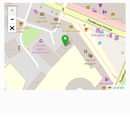
+
−
Leaflet