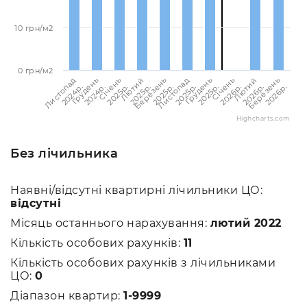
10 грн/м2
0 грн/м2
Листопад
Листопад
Лютий
Лютий
Грудень
Грудень
Березень
Березень
Січень
Січень
2024p.
2025p.
2025p.
2026p.
2024p.
2025p.
2025p.
2026p.
2025p.
2026p.
Highcharts.com
Без лічильника
Наявні/відсутні квартирні лічильники ЦО:
відсутні
Місяць останнього нарахування:
лютий 2022
Кількість особових рахунків:
11
Кількість особових рахунків з лічильниками
ЦО:
0
Діапазон квартир:
1-9999