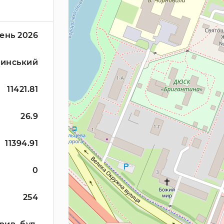
ень 2026
инський
11421.81
26.9
11394.91
0
254