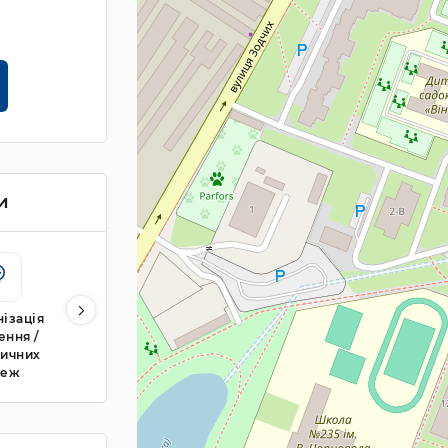
и
ізація
Утеплення
ення /
фасаду
ричних
реж