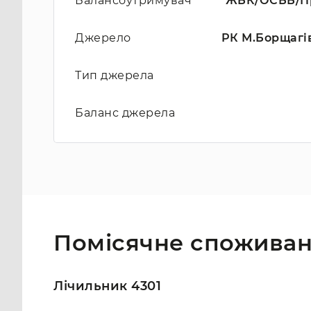
Балансоутримувач
ЖБК/ОСББ/Пр
Джерело
РК М.Борщагів
Тип джерела
Баланс джерела
Помісячне споживан
Лічильник 4301