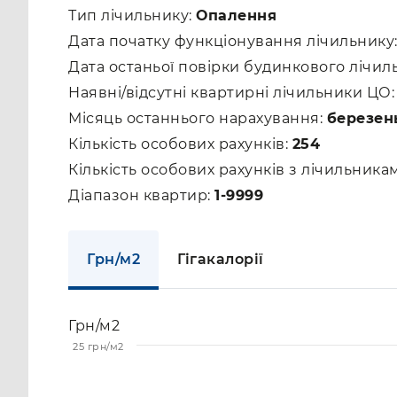
Тип лічильнику:
Опалення
Дата початку функціонування лічильнику
Дата останьої повірки будинкового лічил
Наявні/відсутні квартирні лічильники ЦО
Місяць останнього нарахування:
березен
Кількість особових рахунків:
254
Кількість особових рахунків з лічильник
Діапазон квартир:
1-9999
Грн/м2
Гігакалорії
Грн/м2
25 грн/м2