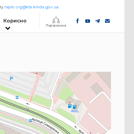
шту
teplo.org@kte.kmda.gov.ua
.
Корисно
Порівняння