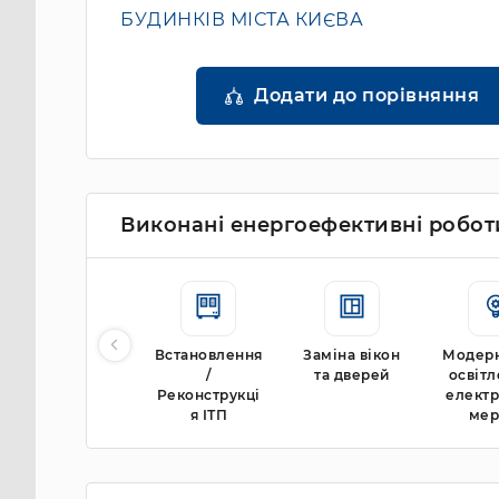
БУДИНКІВ МІСТА КИЄВА
Додати до порівняння
Виконані енергоефективні робот
Встановлення
Заміна вікон
Модерн
/
та дверей
освітл
Реконструкці
елект
я ІТП
ме