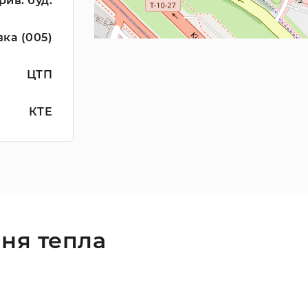
ив. буд.
ка (005)
ЦТП
КТЕ
ня тепла