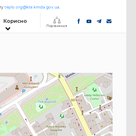
шту
teplo.org@kte.kmda.gov.ua
.
Корисно
Порівняння