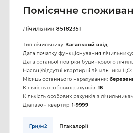
Помісячне споживан
Лічильник 85182351
Тип лічильнику:
Загальний ввід
Дата початку функціонування лічильнику
Дата останьої повірки будинкового лічил
Наявні/відсутні квартирні лічильники ЦО
Місяць останнього нарахування:
березен
Кількість особових рахунків:
18
Кількість особових рахунків з лічильник
Діапазон квартир:
1-9999
Грн/м2
Гігакалорії