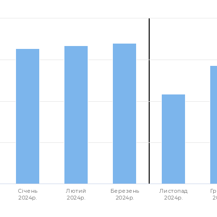
Січень
Лютий
Березень
Листопад
Гр
2024p.
2024p.
2024p.
2024p.
2