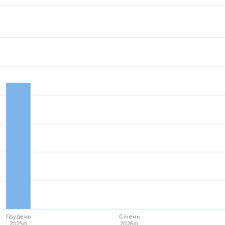
Грудень
Січень
2025p.
2026p.