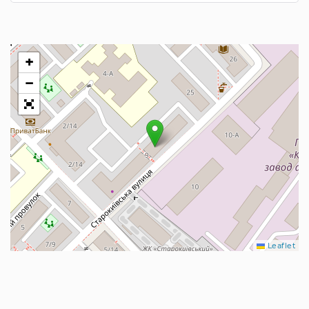
+
−
Leaflet