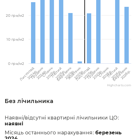
20 грн/м2
10 грн/м2
0 грн/м2
Березень
Березень
Лютий
Лютий
Січень
Січень
Грудень
Грудень
Листопад
Листопад
Жовтень
2026p.
2025p.
2026p.
2025p.
2026p.
2025p.
2025p.
2024p.
2025p.
2024p.
2025p.
Highcharts.com
Без лічильника
Наявні/відсутні квартирні лічильники ЦО:
наявні
Місяць останнього нарахування:
березень
2024