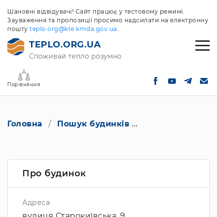
Шановні відвідувачі! Сайт працює у тестовому режимі.
Зауваження та пропозиції просимо надсилати на електронну
пошту
teplo.org@kte.kmda.gov.ua
.
TEPLO.ORG.UA
Споживай тепло розумно
Порівняння
Головна
Пошук будинків
вулиця Старокиїв
Про будинок
Адреса
вулиця Старокиївська, 9