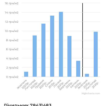
16 грн/м2
14 грн/м2
12 грн/м2
10 грн/м2
8 грн/м2
6 грн/м2
4 грн/м2
2 грн/м2
0 грн/м2
Листопад
Січень
Жовтень
Грудень
Квітень
Листопад
Березень
Жовтень
Лютий
2021p.
2021p.
2021p.
2020p.
2021p.
2020p.
2021p.
2020p.
2021p.
Highcharts.com
Лічильник 78431483