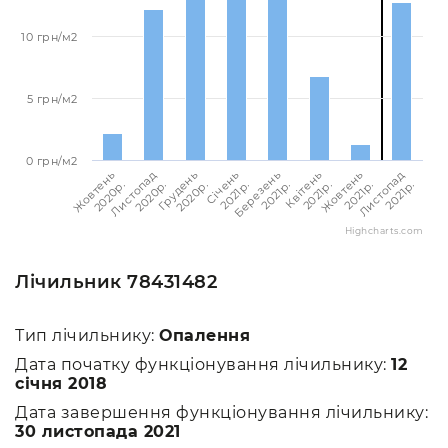
10 грн/м2
5 грн/м2
0 грн/м2
Жовтень
Листопад
Грудень
Січень
Березень
Квітень
Жовтень
Листопад
2020p.
2020p.
2020p.
2021p.
2021p.
2021p.
2021p.
2021p.
Highcharts.com
Лічильник 78431482
Тип лічильнику:
Опалення
Дата початку функціонування лічильнику:
12
січня 2018
Дата завершення функціонування лічильнику:
30 листопада 2021