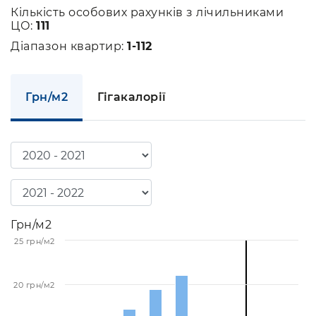
Кількість особових рахунків з лічильниками
ЦО:
111
Діапазон квартир:
1-112
Грн/м2
Гігакалорії
Грн/м2
25 грн/м2
20 грн/м2