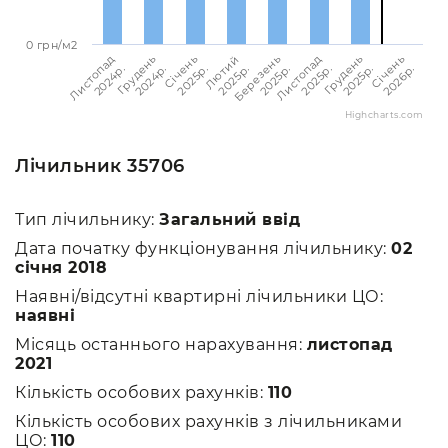
0 грн/м2
Листопад
Грудень
Січень
Лютий
Березень
Листопад
Грудень
Січень
2024p.
2024p.
2025p.
2025p.
2025p.
2025p.
2025p.
2026p.
Highcharts.com
Лічильник 35706
Тип лічильнику:
Загальний ввід
Дата початку функціонування лічильнику:
02
січня 2018
Наявні/відсутні квартирні лічильники ЦО:
наявні
Місяць останнього нарахування:
листопад
2021
Кількість особових рахунків:
110
Кількість особових рахунків з лічильниками
ЦО:
110