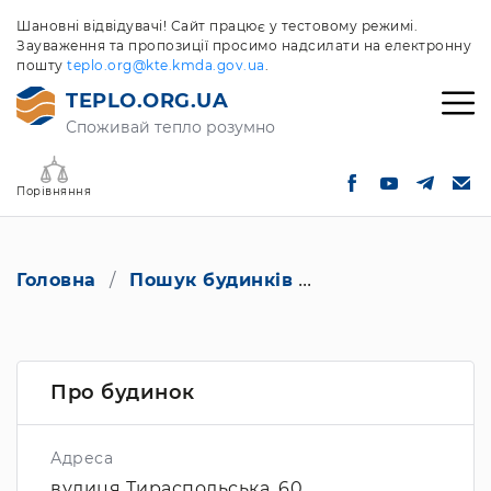
Шановні відвідувачі! Сайт працює у тестовому режимі.
Зауваження та пропозиції просимо надсилати на електронну
пошту
teplo.org@kte.kmda.gov.ua
.
TEPLO.ORG.UA
Споживай тепло розумно
Порівняння
Головна
Пошук будинків
вулиця Тираспол
Про будинок
Адреса
вулиця Тираспольська, 60