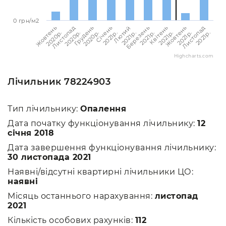
0 грн/м2
Листопад
Січень
Жовтень
Грудень
Квітень
Листопад
Березень
Жовтень
Лютий
2021p.
2021p.
2021p.
2020p.
2021p.
2020p.
2021p.
2020p.
2021p.
Highcharts.com
Лічильник 78224903
Тип лічильнику:
Опалення
Дата початку функціонування лічильнику:
12
січня 2018
Дата завершення функціонування лічильнику:
30 листопада 2021
Наявні/відсутні квартирні лічильники ЦО:
наявні
Місяць останнього нарахування:
листопад
2021
Кількість особових рахунків:
112