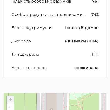
Кількість особових рахунків
761
Особові рахунки з лічильниками ЦО
742
Балансоутримувач
Інвест/Відомче
Джерело
РК Hивки (004)
Тип джерела
ІТП
Баланс джерела
споживача
+
−