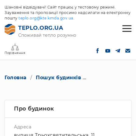
Шановні відвідувачі! Сайт працює у тестовому режимі.
Зауваження та пропозиції просимо надсилати на електронну
пошту
teplo.org@kte.kmda.gov.ua
.
TEPLO.ORG.UA
Споживай тепло розумно
Порівняння
Головна
Пошук будинків
вулиця Трьохсвят
Про будинок
Адреса
вулиця Трьохсвятительська, 11