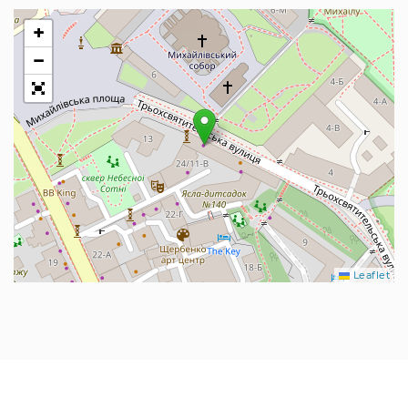
+
−
Leaflet