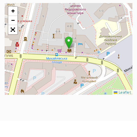
+
−
Leaflet