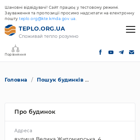
Шановні відвідувачі! Сайт працює у тестовому режимі.
Зауваження та пропозиції просимо надсилати на електронну
пошту
teplo.org@kte.kmda.gov.ua
.
TEPLO.ORG.UA
Споживай тепло розумно
Порівняння
Головна
Пошук будинків
вулиця Велика Ж
Про будинок
Адреса
вулиця Велика Житомирська, 4