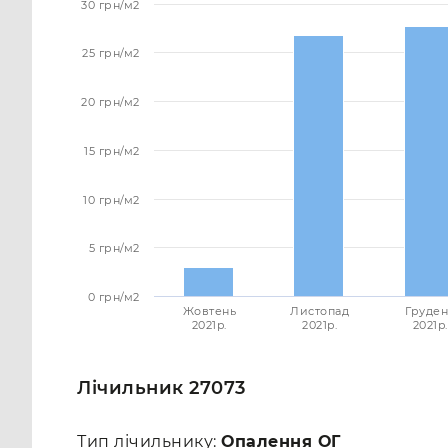
30 грн/м2
25 грн/м2
20 грн/м2
15 грн/м2
10 грн/м2
5 грн/м2
0 грн/м2
Жовтень
Листопад
Груден
2021p.
2021p.
2021p.
Лічильник 27073
Тип лічильнику:
Опалення ОГ