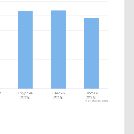
д
Грудень
Січень
Лютий
2022p.
2023p.
2023p.
Highcharts.com