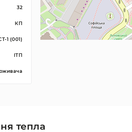
32
КП
СТ-1 (001)
ІТП
оживача
ня тепла