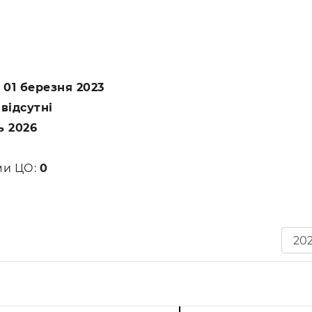
:
01 березня 2023
:
відсутні
ь 2026
ами ЦО:
0