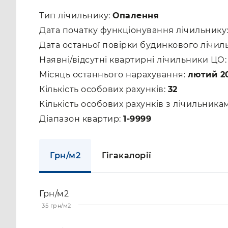
Тип лічильнику:
Опалення
Дата початку функціонування лічильнику
Дата останьої повірки будинкового лічил
Наявні/відсутні квартирні лічильники ЦО
Місяць останнього нарахування:
лютий 2
Кількість особових рахунків:
32
Кількість особових рахунків з лічильник
Діапазон квартир:
1-9999
Грн/м2
Гігакалорії
Грн/м2
35 грн/м2