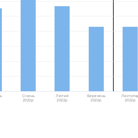
ь
Січень
Лютий
Березень
Листопа
2022p.
2022p.
2022p.
2022p.