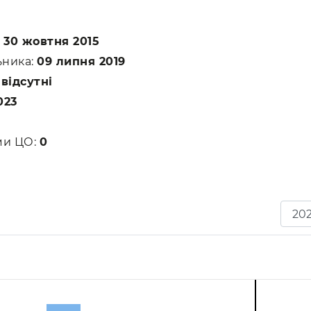
:
30 жовтня 2015
ьника:
09 липня 2019
:
відсутні
023
ами ЦО:
0