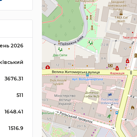
ень 2026
ківський
3676.31
511
1648.41
1516.9