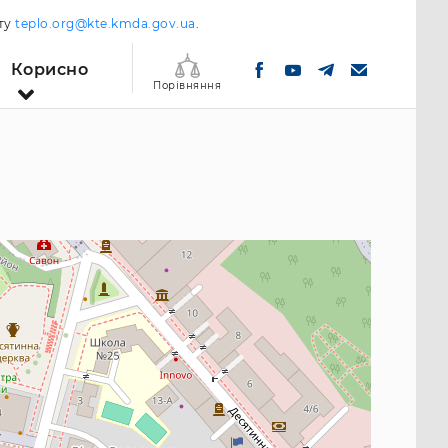
шту
teplo.org@kte.kmda.gov.ua
.
Корисно
Порівняння