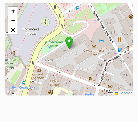
+
−
Leaflet