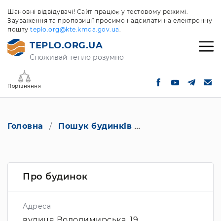
Шановні відвідувачі! Сайт працює у тестовому режимі.
Зауваження та пропозиції просимо надсилати на електронну
пошту
teplo.org@kte.kmda.gov.ua
.
TEPLO.ORG.UA
Споживай тепло розумно
Порівняння
Головна
Пошук будинків
вулиця Володими
Про будинок
Адреса
вулиця Володимирська, 19